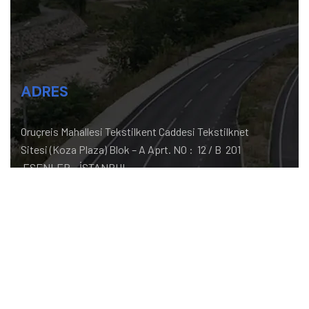
ADRES
Oruçreis Mahallesi Tekstilkent Caddesi Tekstilknet
Sitesi (Koza Plaza) Blok – A Aprt. NO : 12 / B 201
ESENLER – İSTANBUL