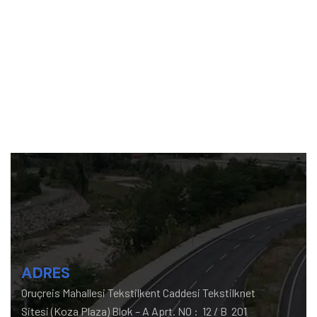
ADRES
Oruçreis Mahallesi Tekstilkent Caddesi Tekstilknet
Sitesi (Koza Plaza) Blok – A Aprt. NO : 12 / B 201