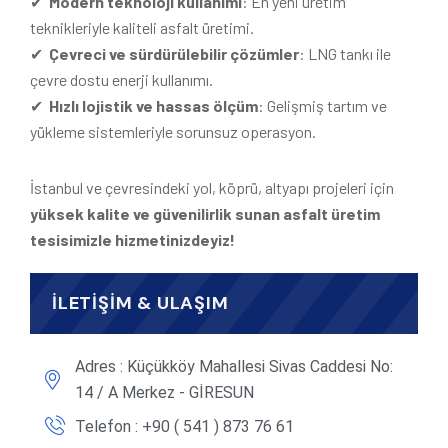
✔
Modern teknoloji kullanımı
: En yeni üretim
teknikleriyle kaliteli asfalt üretimi.
✔
Çevreci ve sürdürülebilir çözümler
: LNG tankı ile
çevre dostu enerji kullanımı.
✔
Hızlı lojistik ve hassas ölçüm
: Gelişmiş tartım ve
yükleme sistemleriyle sorunsuz operasyon.
İstanbul ve çevresindeki yol, köprü, altyapı projeleri için
yüksek kalite ve güvenilirlik sunan asfalt üretim
tesisimizle hizmetinizdeyiz!
İLETİŞİM & ULAŞIM
Adres : Küçükköy Mahallesi Sivas Caddesi No:
14 / A Merkez - GİRESUN
Telefon : +90 ( 541 ) 873 76 61