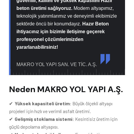
güvenilir, kaliteli ve yüksek kapasiteli Hazır
beton üretimi sağlıyoruz.
Modern altyapımız,
teknolojik yatırımlarımız ve deneyimli ekibimizle
sektörde öncü bir konumdayız.
Hazır Beton
ihtiyacınız için bizimle iletişime geçerek
profesyonel çözümlerimizden
yararlanabilirsiniz!
MAKRO YOL YAPI SAN. VE TİC. A.Ş.
Neden MAKRO YOL YAPI A.Ş.
✔
Yüksek kapasiteli üretim
: Büyük ölçekli altyapı
projeleri için hızlı ve verimli asfalt üretimi.
✔
Gelişmiş stoklama sistemi
: Kesintisiz üretim için
güçlü depolama altyapısı.